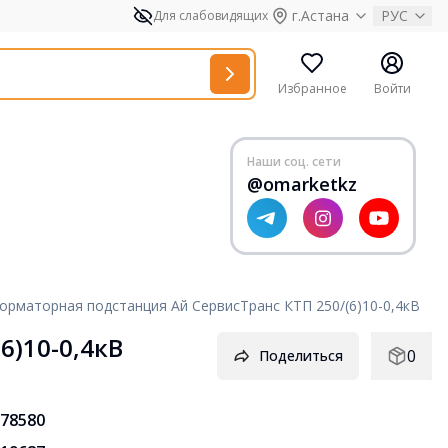
г.Астана
РУС
Для слабовидящих
Избранное
Войти
Наши соц. сети
@omarketkz
рматорная подстанция Ай СервисТранс КТП 250/(6)10-0,4кВ
6)10-0,4кВ
0
Поделиться
78580