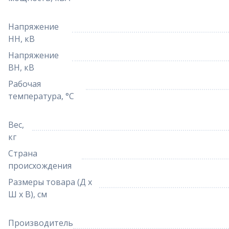
Напряжение
НН, кВ
Напряжение
ВН, кВ
Рабочая
температура, °С
Вес,
кг
Страна
происхождения
Размеры товара (Д х
Ш х В), см
Производитель