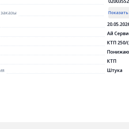
02003552
заказы
Показать
20.05.202
Ай Серви
КТП 250/(
Понижа
КТП
ия
Штука