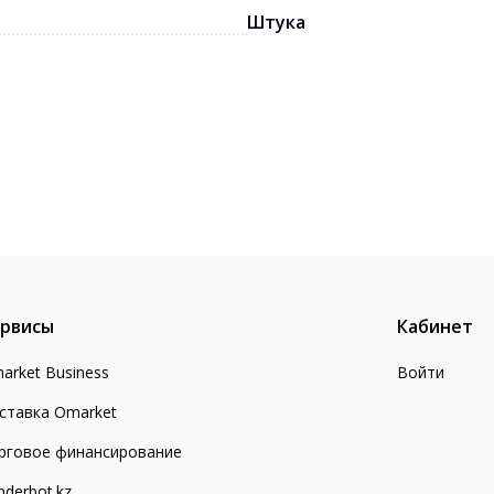
Штука
рвисы
Кабинет
arket Business
Войти
ставка Omarket
рговое финансирование
nderbot.kz