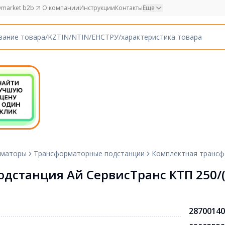
market b2b
О компании
Инструкции
Контакты
Еще
рматоры
Трансформаторные подстанции
Комплектная трансфо
дстанция Ай СервисТранс КТП 250/(
28700140