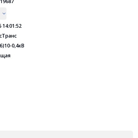
19687
6 14:01:52
сТранс
6)10-0,4кВ
ющая