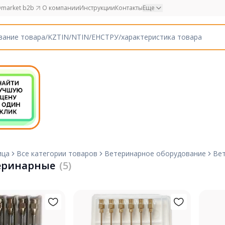
market b2b
О компании
Инструкции
Контакты
Еще
ица
Все категории товаров
Ветеринарное оборудование
Ве
еринарные
(5)