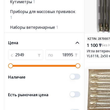
Кутиметры
1
Приборы для массовых прививок
1
Наборы ветеринарные
1
Сумки ветеринарные
1
KZTIN
: 287000
Цена
1 100 ₸
без 
Шприцы ветеринарные
13
Игла ветерин
с
по
₸
₸
YL6118, 2х50 
Наличие
Есть рыночная цена