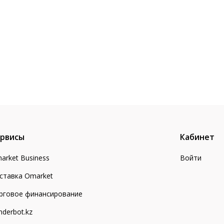
рвисы
Кабинет
arket Business
Войти
ставка Omarket
рговое финансирование
nderbot.kz