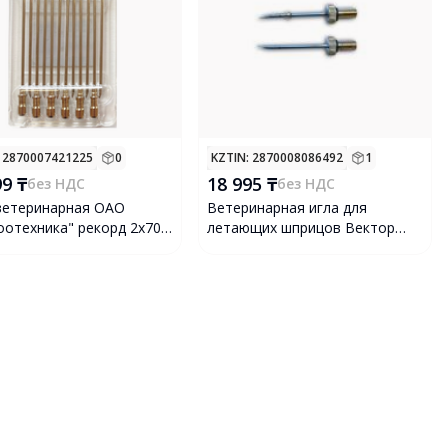
: 2870007421225
0
KZTIN
: 2870008086492
1
99 ₸
18 995 ₸
без НДС
без НДС
ветеринарная ОАО
Ветеринарная игла для
оотехника" рекорд 2х70
летающих шприцов Вектор
2 шт/уп
ВИ.20.0.30