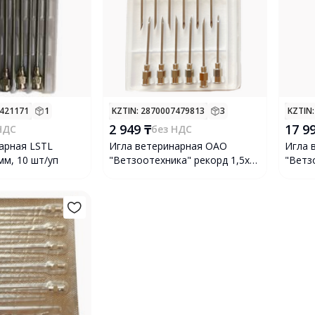
7421171
1
KZTIN
: 2870007479813
3
KZTIN
2 949 ₸
17 9
НДС
без НДС
арная LSTL
Игла ветеринарная ОАО
Игла 
мм, 10 шт/уп
"Ветзоотехника" рекорд 1,5х30
"Ветз
мм, 12 шт/уп
мм, 1