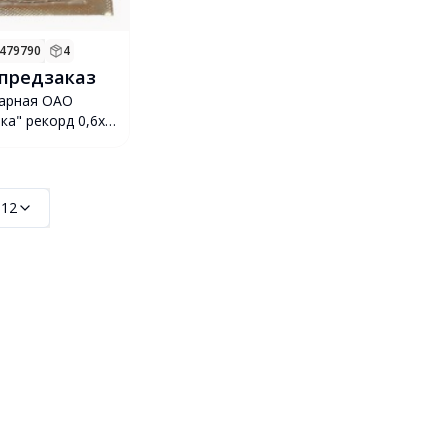
7479790
4
 предзаказ
нарная ОАО
ка" рекорд 0,6x25
:
12