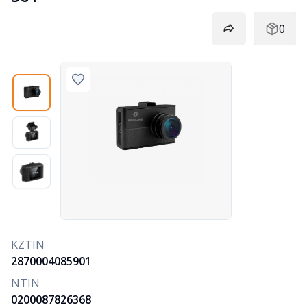
0
KZTIN
2870004085901
NTIN
0200087826368