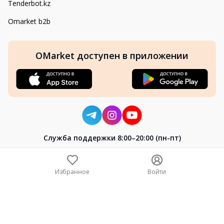
Tenderbot.kz
Omarket b2b
OMarket доступен в приложении
Cлужба поддержки 8:00–20:00 (пн-пт)
8-800-004-02-04
+7 (7172) 64-04-24
Избранное
Войти
help@omarket.kz
Copyright 2024–2026 Omarket.kz — ТОО «Smart Bridge». Все
права защищены. v30