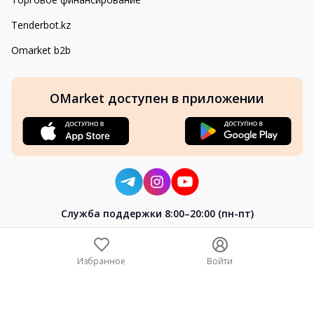
Tenderbot.kz
Omarket b2b
OMarket доступен в приложении
Cлужба поддержки 8:00–20:00 (пн-пт)
8-800-004-02-04
+7 (7172) 64-04-24
Избранное
Войти
help@omarket.kz
Copyright 2024–2026 Omarket.kz — ТОО «Smart Bridge». Все
права защищены. v30