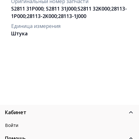
Оригинальный номер запчасти
S2811 31P000; S2811 31J000;S2811 32K000;28113-
1P000;28113-2K000;28113-1J000
Единица измерения
Штука
Кабинет
Войти
Помощь