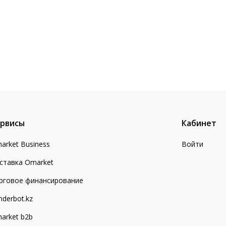
рвисы
Кабинет
arket Business
Войти
ставка Omarket
рговое финансирование
nderbot.kz
arket b2b