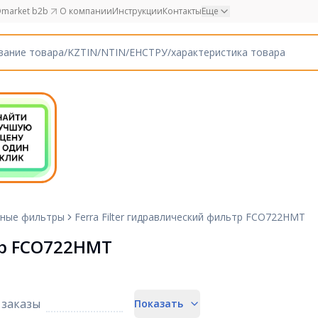
market b2b
О компании
Инструкции
Контакты
Еще
ные фильтры
Ferra Filter гидравлический фильтр FCO722HMT
тр FCO722HMT
заказы
Показать