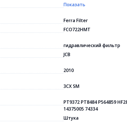
Показать
Ferra Filter
FCO722HMT
гидравлический фильтр
JCB
2010
3CX SM
PT9372 PT8484 P564859 HF28
14375005 74334
Штука