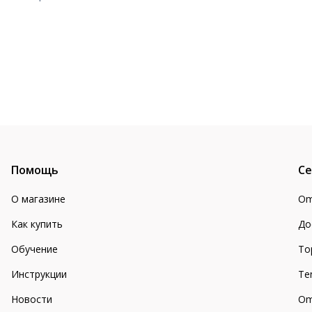
Помощь
Се
О магазине
Om
Как купить
До
Обучение
То
Инструкции
Te
Новости
Om