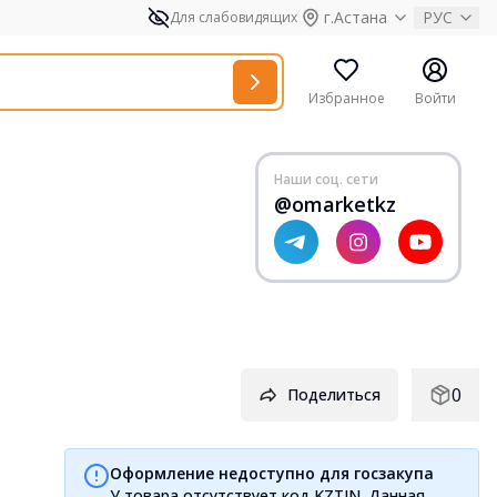
г.Астана
РУС
Для слабовидящих
Избранное
Войти
Наши соц. сети
@omarketkz
0
Поделиться
Оформление недоступно для госзакупа
У товара отсутствует код KZTIN. Данная