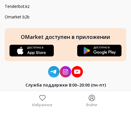
Tenderbot.kz
Omarket b2b
OMarket доступен в приложении
Cлужба поддержки 8:00–20:00 (пн-пт)
8-800-004-02-04
+7 (7172) 64-04-24
Избранное
Войти
help@omarket.kz
Copyright 2024–2026 Omarket.kz — ТОО «Smart Bridge». Все
права защищены. v30