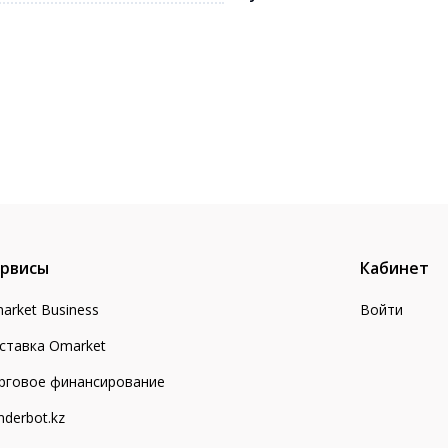
рвисы
Кабинет
arket Business
Войти
ставка Omarket
рговое финансирование
nderbot.kz