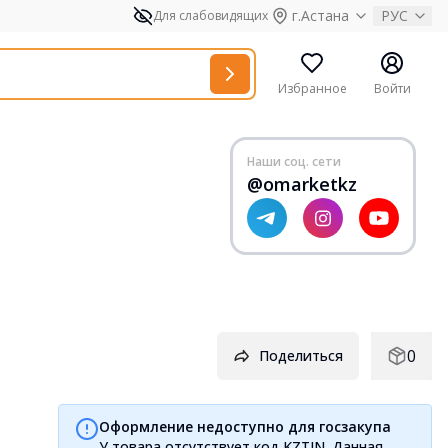
г.Астана
РУС
Для слабовидящих
Избранное
Войти
Наши соц. сети
@omarketkz
0
Поделиться
Оформление недоступно для госзакупа
У товара отсутствует код KZTIN. Данная