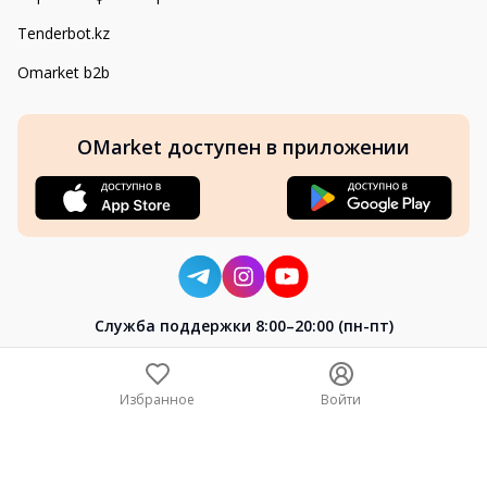
Tenderbot.kz
Omarket b2b
OMarket доступен в приложении
Cлужба поддержки 8:00–20:00 (пн-пт)
8-800-004-02-04
+7 (7172) 64-04-24
Избранное
Войти
help@omarket.kz
Copyright 2024–2026 Omarket.kz — ТОО «Smart Bridge». Все
права защищены. v30