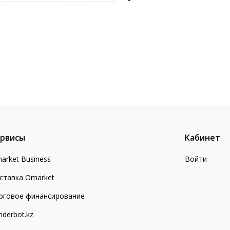
рвисы
Кабинет
arket Business
Войти
ставка Omarket
рговое финансирование
nderbot.kz