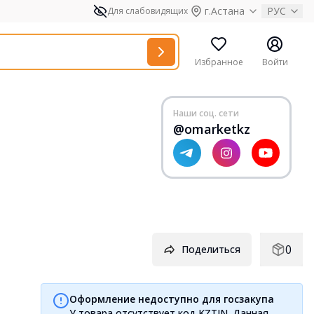
г.Астана
РУС
Для слабовидящих
Избранное
Войти
Наши соц. сети
@omarketkz
0
Поделиться
Оформление недоступно для госзакупа
У товара отсутствует код KZTIN. Данная