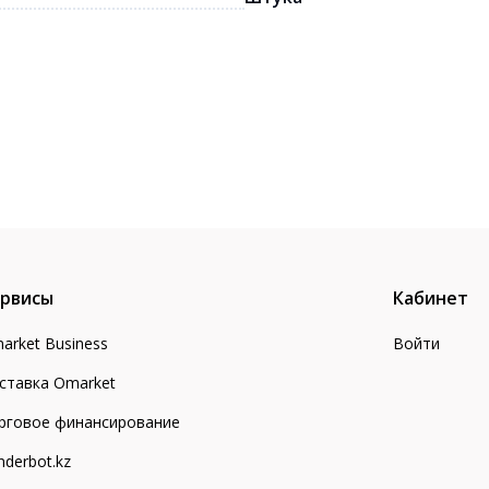
рвисы
Кабинет
arket Business
Войти
ставка Omarket
рговое финансирование
nderbot.kz