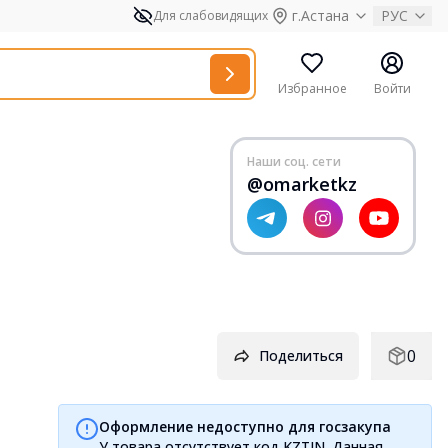
г.Астана
РУС
Для слабовидящих
Избранное
Войти
Наши соц. сети
@omarketkz
0
Поделиться
Оформление недоступно для госзакупа
У товара отсутствует код KZTIN. Данная