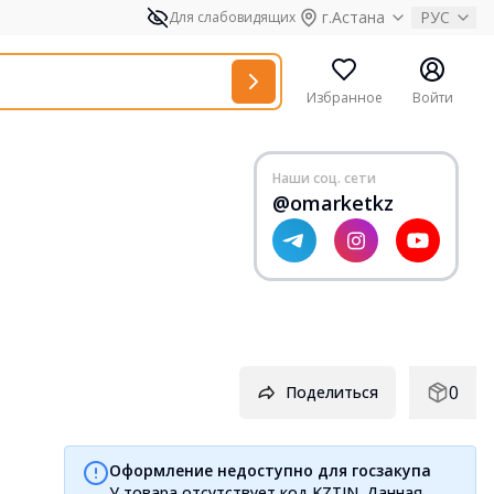
г.Астана
РУС
Для слабовидящих
Избранное
Войти
Наши соц. сети
@omarketkz
0
Поделиться
Оформление недоступно для госзакупа
У товара отсутствует код KZTIN. Данная