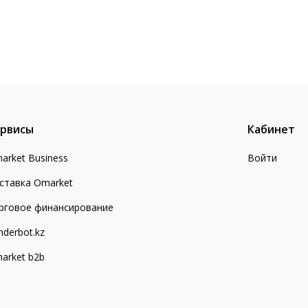
рвисы
Кабинет
arket Business
Войти
ставка Omarket
рговое финансирование
nderbot.kz
arket b2b