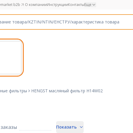
market b2b
О компании
Инструкции
Контакты
Еще
ные фильтры
HENGST масляный фильтр H14W02
заказы
Показать