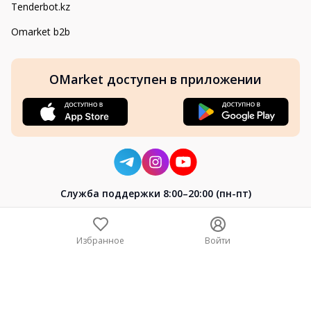
Tenderbot.kz
Omarket b2b
OMarket доступен в приложении
Cлужба поддержки 8:00–20:00 (пн-пт)
8-800-004-02-04
+7 (7172) 64-04-24
Избранное
Войти
help@omarket.kz
Copyright 2024–2026 Omarket.kz — ТОО «Smart Bridge». Все
права защищены. v30