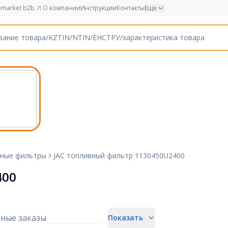
market b2b
О компании
Инструкции
Контакты
Еще
ные фильтры
JAC топливный фильтр 1130450U2400
400
ные заказы
Показать