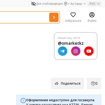
г.Астана
РУС
Для слабовидящих
Избранное
Войти
Наши соц. сети
@omarketkz
0
Поделиться
Оформление недоступно для госзакупа
У товара отсутствует код KZTIN. Данная