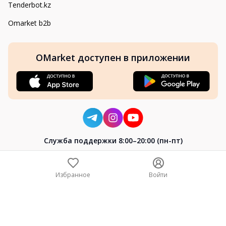
Tenderbot.kz
Omarket b2b
OMarket доступен в приложении
Cлужба поддержки 8:00–20:00 (пн-пт)
8-800-004-02-04
+7 (7172) 64-04-24
Избранное
Войти
help@omarket.kz
Copyright 2024–2026 Omarket.kz — ТОО «Smart Bridge». Все
права защищены. v30