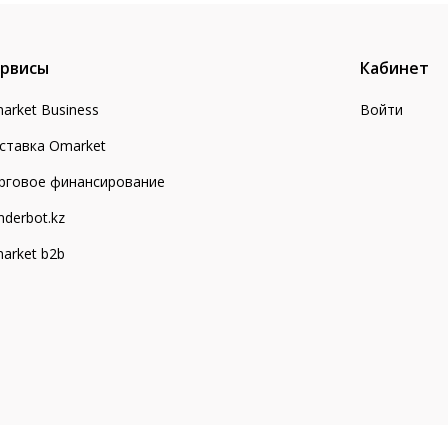
рвисы
Кабинет
arket Business
Войти
ставка Omarket
рговое финансирование
nderbot.kz
arket b2b