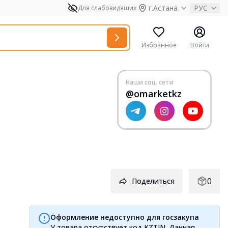
г.Астана
РУС
Для слабовидящих
Избранное
Войти
Наши соц. сети
@omarketkz
0
Поделиться
Оформление недоступно для госзакупа
У товара отсутствует код KZTIN. Данная