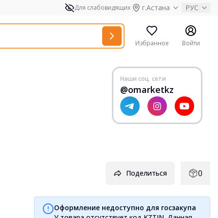
г.Астана
РУС
Для слабовидящих
Избранное
Войти
Наши соц. сети
@omarketkz
0
Поделиться
Оформление недоступно для госзакупа
У товара отсутствует код KZTIN. Данная