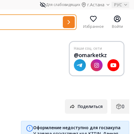
г.Астана
РУС
Для слабовидящих
Избранное
Войти
Наши соц. сети
@omarketkz
0
Поделиться
Оформление недоступно для госзакупа
У товара отсутствует код KZTIN. Данная