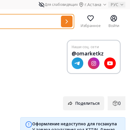
г.Астана
РУС
Для слабовидящих
Избранное
Войти
Наши соц. сети
@omarketkz
0
Поделиться
Оформление недоступно для госзакупа
У товара отсутствует код KZTIN. Данная