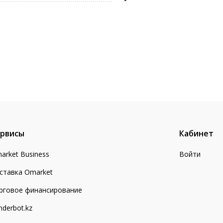
рвисы
Кабинет
arket Business
Войти
ставка Omarket
рговое финансирование
nderbot.kz