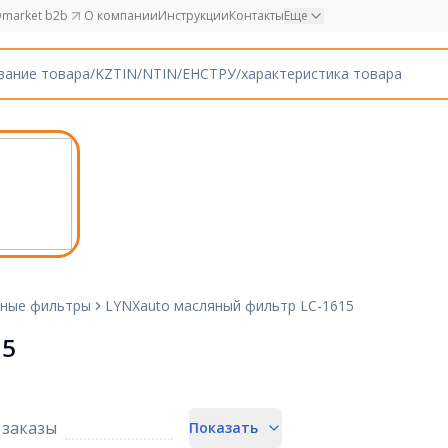
market b2b
О компании
Инструкции
Контакты
Еще
ные фильтры
LYNXauto масляный фильтр LC-1615
15
заказы
Показать