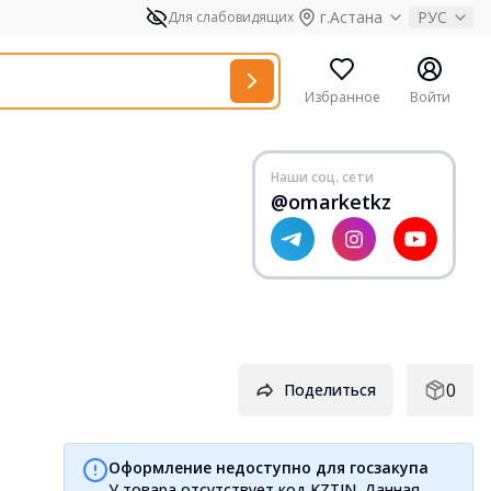
г.Астана
РУС
Для слабовидящих
Избранное
Войти
Наши соц. сети
@omarketkz
0
Поделиться
Оформление недоступно для госзакупа
У товара отсутствует код KZTIN. Данная