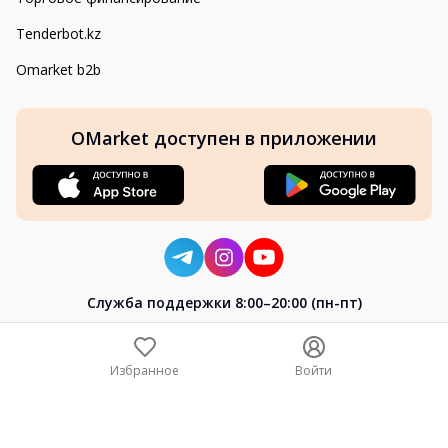
Tenderbot.kz
Omarket b2b
OMarket доступен в приложении
Cлужба поддержки 8:00–20:00 (пн-пт)
8-800-004-02-04
+7 (7172) 64-04-24
Избранное
Войти
help@omarket.kz
Copyright 2024–2026 Omarket.kz — ТОО «Smart Bridge». Все
права защищены. v30