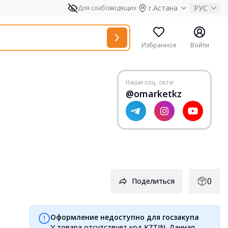
г.Астана
РУС
Для слабовидящих
Избранное
Войти
Наши соц. сети
@omarketkz
0
Поделиться
Оформление недоступно для госзакупа
У товара отсутствует код KZTIN. Данная