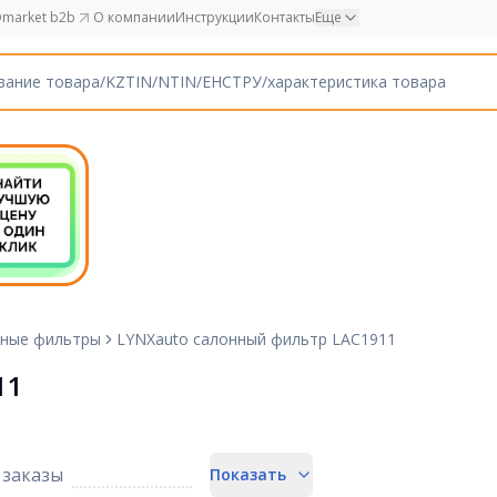
market b2b
О компании
Инструкции
Контакты
Еще
ные фильтры
LYNXauto салонный фильтр LAC1911
11
заказы
Показать