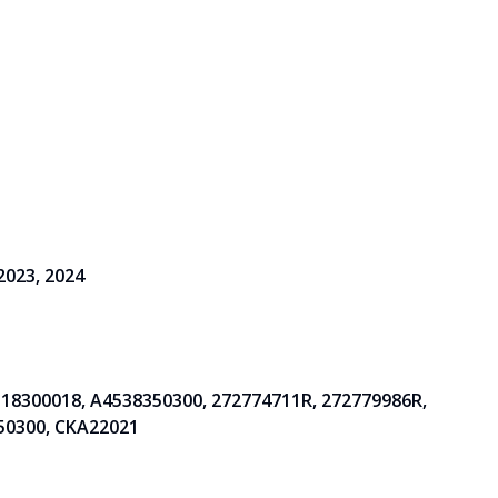
 2023, 2024
518300018, A4538350300, 272774711R, 272779986R,
350300, CKA22021