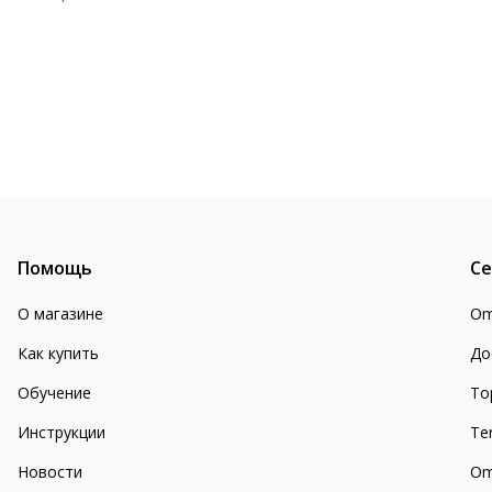
Помощь
Се
О магазине
Om
Как купить
До
Обучение
То
Инструкции
Te
Новости
Om