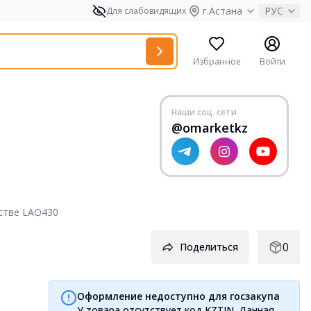
г.Астана
РУС
Для слабовидящих
Избранное
Войти
Наши соц. сети
@omarketkz
стве LAO430
0
Поделиться
Оформление недоступно для госзакупа
У товара отсутствует код KZTIN. Данная