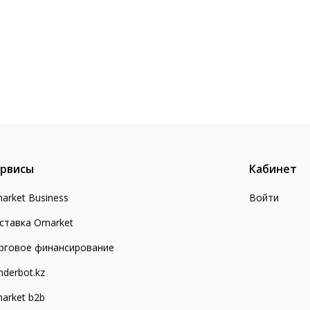
рвисы
Кабинет
arket Business
Войти
ставка Omarket
рговое финансирование
nderbot.kz
arket b2b