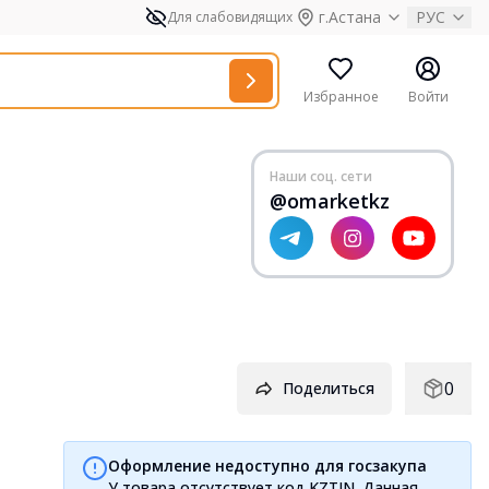
г.Астана
РУС
Для слабовидящих
Избранное
Войти
Наши соц. сети
@omarketkz
0
Поделиться
Оформление недоступно для госзакупа
У товара отсутствует код KZTIN. Данная