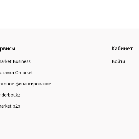
рвисы
Кабинет
arket Business
Войти
ставка Omarket
рговое финансирование
nderbot.kz
arket b2b