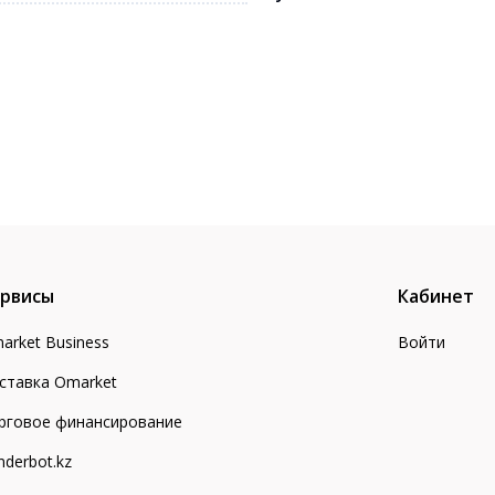
рвисы
Кабинет
arket Business
Войти
ставка Omarket
рговое финансирование
nderbot.kz