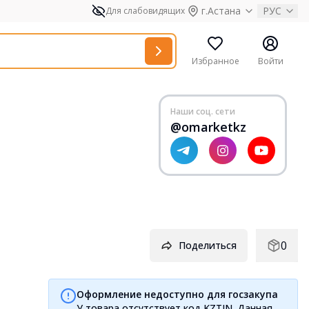
г.Астана
РУС
Для слабовидящих
Избранное
Войти
Наши соц. сети
@omarketkz
0
Поделиться
Оформление недоступно для госзакупа
У товара отсутствует код KZTIN. Данная