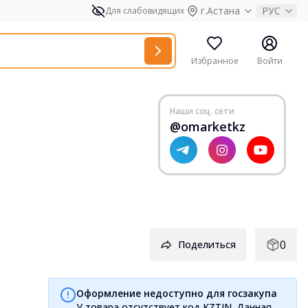
г.Астана
РУС
Для слабовидящих
Избранное
Войти
Наши соц. сети
@omarketkz
0
Поделиться
Оформление недоступно для госзакупа
У товара отсутствует код KZTIN. Данная