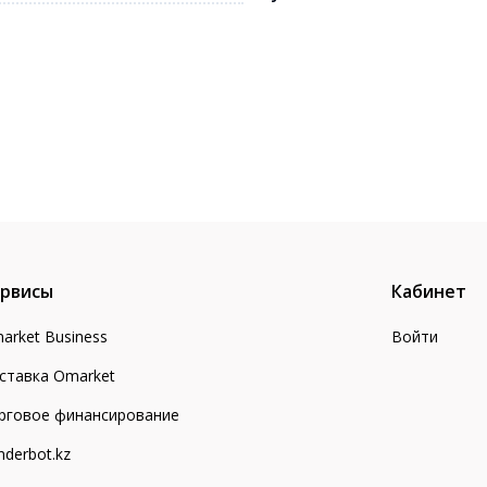
рвисы
Кабинет
arket Business
Войти
ставка Omarket
рговое финансирование
nderbot.kz