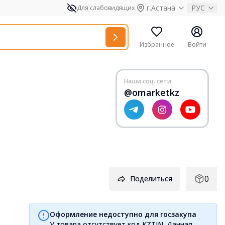
г.Астана
РУС
Для слабовидящих
Избранное
Войти
Наши соц. сети
@omarketkz
0
Поделиться
Оформление недоступно для госзакупа
У товара отсутствует код KZTIN. Данная