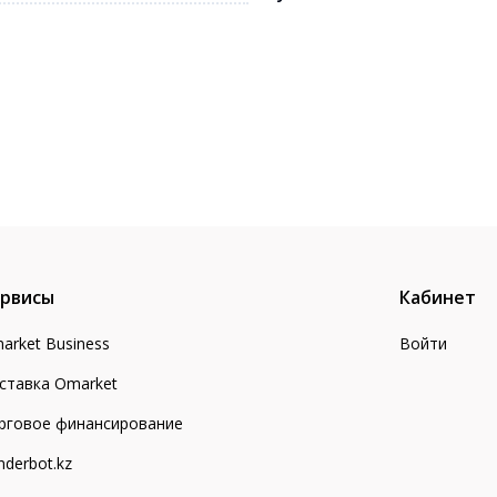
рвисы
Кабинет
arket Business
Войти
ставка Omarket
рговое финансирование
nderbot.kz