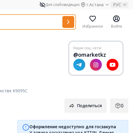
г.Астана
РУС
Для слабовидящих
Избранное
Войти
Наши соц. сети
@omarketkz
нстве K9095C
0
Поделиться
Оформление недоступно для госзакупа
У товара отсутствует код KZTIN. Данная