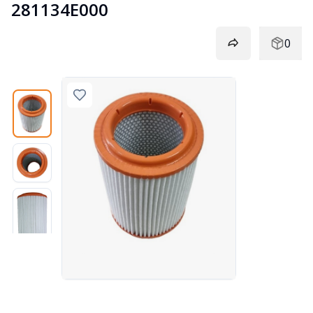
281134E000
0