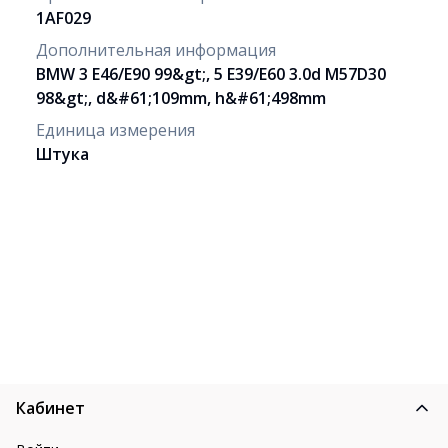
1AF029
Дополнительная информация
BMW 3 E46/E90 99&gt;, 5 E39/E60 3.0d M57D30
98&gt;, d&#61;109mm, h&#61;498mm
Единица измерения
Штука
Кабинет