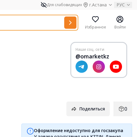
г.Астана
РУС
Для слабовидящих
Избранное
Войти
Наши соц. сети
@omarketkz
0
Поделиться
Оформление недоступно для госзакупа
У товара отсутствует код KZTIN. Данная