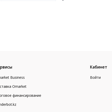
рвисы
Кабинет
arket Business
Войти
ставка Omarket
рговое финансирование
nderbot.kz