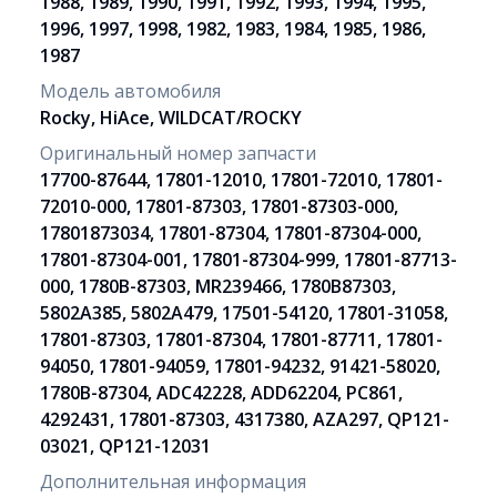
1988, 1989, 1990, 1991, 1992, 1993, 1994, 1995,
1996, 1997, 1998, 1982, 1983, 1984, 1985, 1986,
1987
Модель автомобиля
Rocky, HiAce, WILDCAT/ROCKY
Оригинальный номер запчасти
17700-87644, 17801-12010, 17801-72010, 17801-
72010-000, 17801-87303, 17801-87303-000,
17801873034, 17801-87304, 17801-87304-000,
17801-87304-001, 17801-87304-999, 17801-87713-
000, 1780B-87303, MR239466, 1780B87303,
5802A385, 5802A479, 17501-54120, 17801-31058,
17801-87303, 17801-87304, 17801-87711, 17801-
94050, 17801-94059, 17801-94232, 91421-58020,
1780B-87304, ADC42228, ADD62204, PC861,
4292431, 17801-87303, 4317380, AZA297, QP121-
03021, QP121-12031
Дополнительная информация