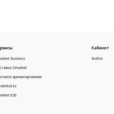
рвисы
Кабинет
arket Business
Войти
ставка Omarket
рговое финансирование
nderbot.kz
arket b2b