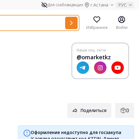
г.Астана
РУС
Для слабовидящих
Избранное
Войти
Наши соц. сети
@omarketkz
0
Поделиться
Оформление недоступно для госзакупа
У товара отсутствует код KZTIN. Данная