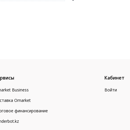
рвисы
Кабинет
arket Business
Войти
ставка Omarket
рговое финансирование
nderbot.kz