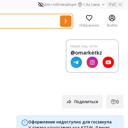
г.Астана
РУС
Для слабовидящих
Избранное
Войти
Наши соц. сети
@omarketkz
0
Поделиться
Оформление недоступно для госзакупа
У товара отсутствует код KZTIN. Данная