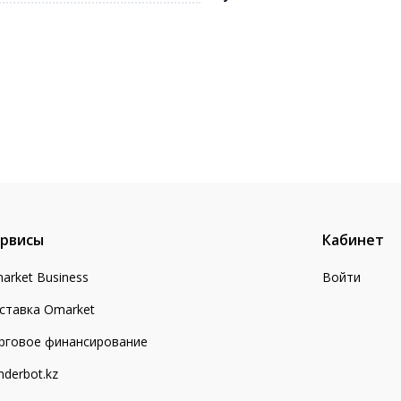
рвисы
Кабинет
arket Business
Войти
ставка Omarket
рговое финансирование
nderbot.kz