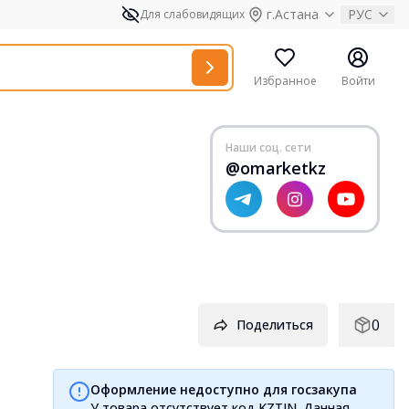
г.Астана
РУС
Для слабовидящих
Избранное
Войти
Наши соц. сети
@omarketkz
0
Поделиться
Оформление недоступно для госзакупа
У товара отсутствует код KZTIN. Данная