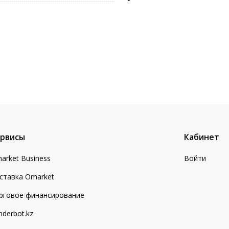
рвисы
Кабинет
arket Business
Войти
ставка Omarket
рговое финансирование
nderbot.kz