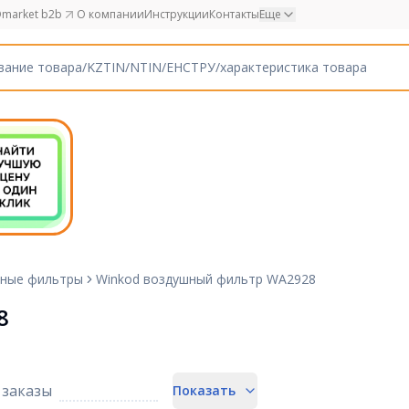
market b2b
О компании
Инструкции
Контакты
Еще
ные фильтры
Winkod воздушный фильтр WA2928
8
заказы
Показать