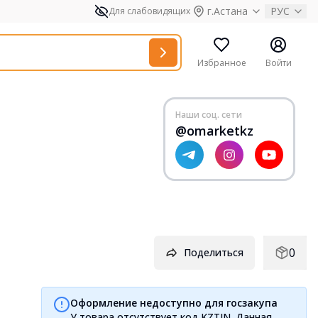
г.Астана
РУС
Для слабовидящих
Избранное
Войти
Наши соц. сети
@omarketkz
0
Поделиться
Оформление недоступно для госзакупа
У товара отсутствует код KZTIN. Данная