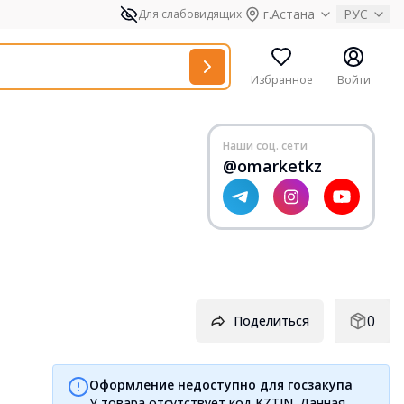
г.Астана
РУС
Для слабовидящих
Избранное
Войти
Наши соц. сети
@omarketkz
0
Поделиться
Оформление недоступно для госзакупа
У товара отсутствует код KZTIN. Данная