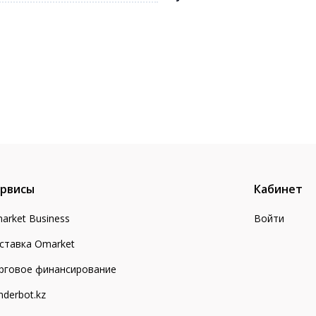
рвисы
Кабинет
arket Business
Войти
ставка Omarket
рговое финансирование
nderbot.kz