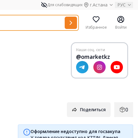
г.Астана
РУС
Для слабовидящих
Избранное
Войти
Наши соц. сети
@omarketkz
0
Поделиться
Оформление недоступно для госзакупа
У товара отсутствует код KZTIN. Данная