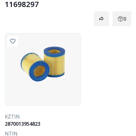
11698297
0
KZTIN
2870013954823
NTIN