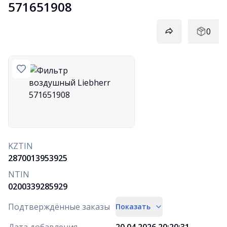
571651908
0
KZTIN
2870013953925
NTIN
0200339285929
Подтверждённые заказы
Показать
Дата добавления
20.04.2026 20:20:31