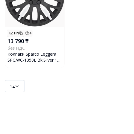
KZTIN
4
13 790 ₸
без НДС
Колпаки Sparco Leggera
SPC.WC-1350L Bk.Silver 15,
4 шт
12