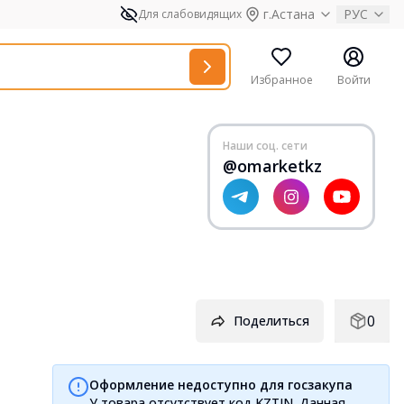
г.Астана
РУС
Для слабовидящих
Избранное
Войти
Наши соц. сети
@omarketkz
0
Поделиться
Оформление недоступно для госзакупа
У товара отсутствует код KZTIN. Данная