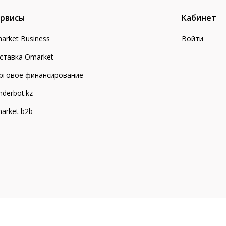
рвисы
Кабинет
arket Business
Войти
ставка Omarket
рговое финансирование
nderbot.kz
arket b2b