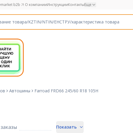
market b2b
О компании
Инструкции
Контакты
Еще
ков
Автошины
Farroad FRD66 245/60 R18 105H
заказы
Показать