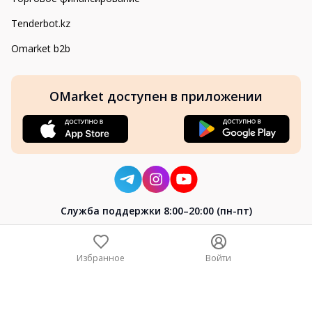
Tenderbot.kz
Omarket b2b
OMarket доступен в приложении
Cлужба поддержки 8:00–20:00 (пн-пт)
8-800-004-02-04
+7 (7172) 64-04-24
Избранное
Войти
help@omarket.kz
Copyright 2024–2026 Omarket.kz — ТОО «Smart Bridge». Все
права защищены. v30