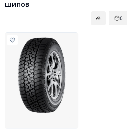
шипов
0