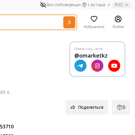
г.Астана
РУС
Для слабовидящих
Избранное
Войти
Наши соц. сети
@omarketkz
05 л.
0
Поделиться
53710