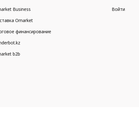
arket Business
Войти
ставка Omarket
рговое финансирование
nderbot.kz
arket b2b