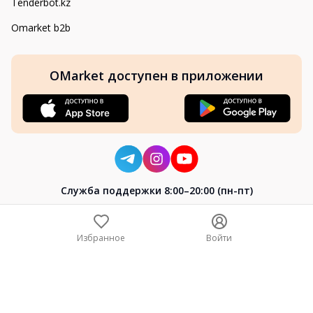
Tenderbot.kz
Omarket b2b
OMarket доступен в приложении
Cлужба поддержки 8:00–20:00 (пн-пт)
8-800-004-02-04
+7 (7172) 64-04-24
Избранное
Войти
help@omarket.kz
Copyright 2024–2026 Omarket.kz — ТОО «Smart Bridge». Все
права защищены. v