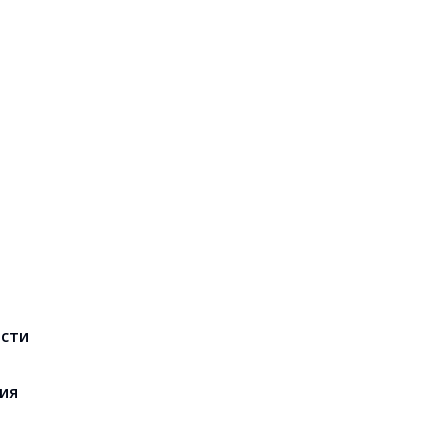
ости
ия