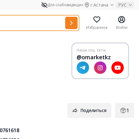
г.Астана
РУС
Для слабовидящих
Избранное
Войти
Наши соц. сети
@omarketkz
1
Поделиться
0761618