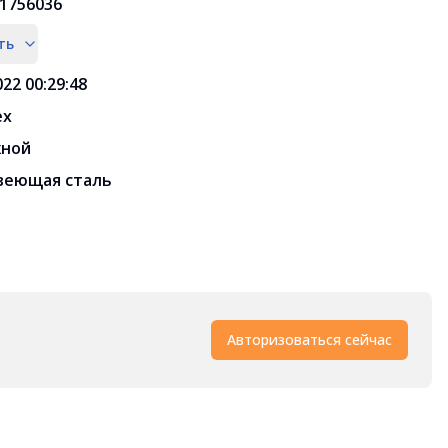
1756036
ть
022 00:29:48
ex
жной
веющая сталь
Авторизоваться сейчас