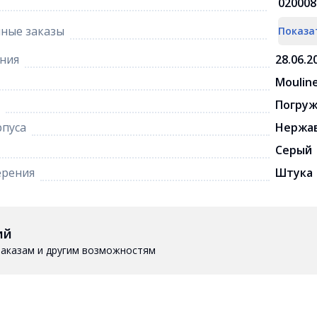
020008
ные заказы
Показа
ния
28.06.2
Moulin
Погру
рпуса
Нержа
Серый
ерения
Штука
ий
 заказам и другим возможностям