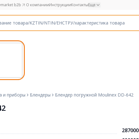
market b2b
О компании
Инструкции
Контакты
Еще
а и приборы
Блендеры
Блендер погружной Moulinex DD-642
42
287000