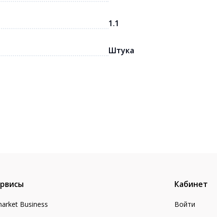
1.1
Штука
рвисы
Кабинет
arket Business
Войти