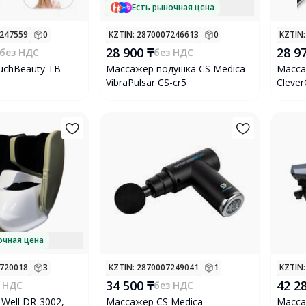
Есть рыночная цена
7247559
0
KZTIN
: 2870007246613
0
KZTIN
28 900 ₸
28 9
без НДС
без НДС
chBeauty TB-
Массажер подушка CS Medica
Масса
VibraPulsar CS-cr5
Clever
очная цена
1720018
3
KZTIN
: 2870007249041
1
KZTIN
34 500 ₸
42 2
 НДС
без НДС
Well DR-3002,
Массажер CS Medica
Масса