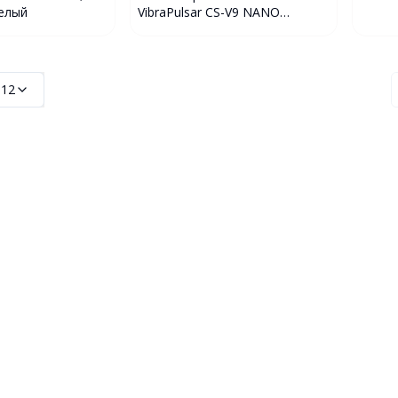
елый
VibraPulsar CS-V9 NANO
Massage Gun, перкуссионный
:
12