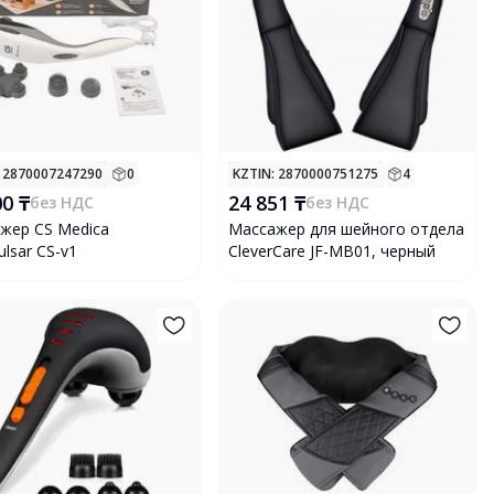
: 2870007247290
0
KZTIN
: 2870000751275
4
00 ₸
24 851 ₸
без НДС
без НДС
жер CS Medica
Массажер для шейного отдела
ulsar CS-v1
CleverCare JF-MB01, черный