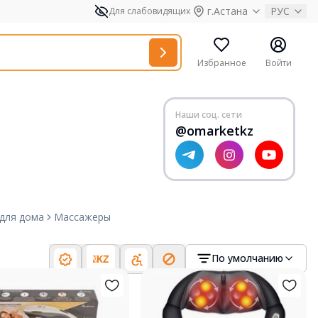
г.Астана
РУС
Для слабовидящих
Избранное
Войти
Наши соц. сети
@omarketkz
 для дома
Массажеры
По умолчанию