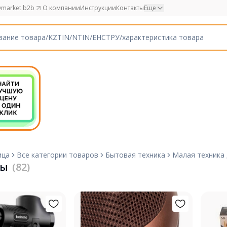
market b2b
О компании
Инструкции
Контакты
Еще
ица
Все категории товаров
Бытовая техника
Малая техника
ры
(82)