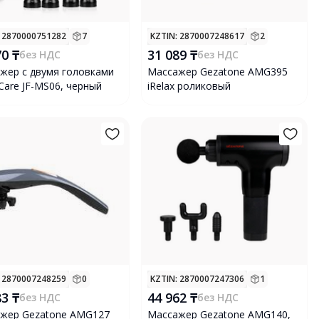
: 2870000751282
7
KZTIN
: 2870007248617
2
70 ₸
31 089 ₸
без НДС
без НДС
жер с двумя головками
Массажер Gezatone AMG395
Care JF-MS06, черный
iRelax роликовый
: 2870007248259
0
KZTIN
: 2870007247306
1
83 ₸
44 962 ₸
без НДС
без НДС
жер Gezatone AMG127
Массажер Gezatone AMG140,