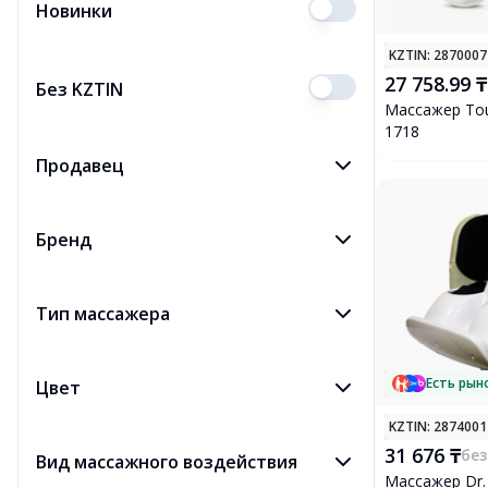
Новинки
Отпариватели
1419
KZTIN
: 287000
Аксессуары для пылесосов
2149
27 758.99 ₸
Без KZTIN
Массажер Tou
Электрические стеклоочистители
1718
177
Продавец
Бритвенные головки и сетки
9
Фены, стайлеры, щипцы
6338
Бренд
Утюги и гладильные системы
2566
Оверлоки
107
Тип массажера
Есть рын
Цвет
KZTIN
: 287400
31 676 ₸
без
Вид массажного воздействия
Массажер Dr. 