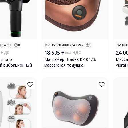
6694750
0
KZTIN
: 2870007243797
0
KZTIN
18 595 ₸
24 0
 НДС
без НДС
dinono
Массажер Bradex KZ 0473,
Масса
ый вибрационный
массажная подушка
VibraP