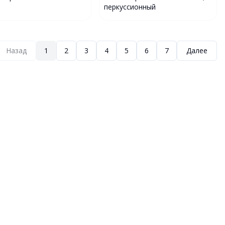
перкусcионный
Назад
1
2
3
4
5
6
7
Далее