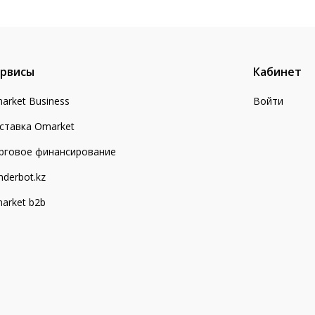
рвисы
Кабинет
arket Business
Войти
ставка Omarket
рговое финансирование
nderbot.kz
arket b2b