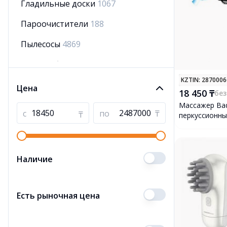
Гладильные доски
1067
Пароочистители
188
Пылесосы
4869
Электробритвы
1083
KZTIN
: 287000
Машинки для стрижки
2943
Цена
18 450 ₸
без
Сушилки для белья
1036
Массажер Ba
с
по
₸
₸
перкуссионн
Вышивальные машины
5
Напольные весы
1312
Наличие
Аксессуары для утюгов и
гладильных досок
67
Есть рыночная цена
Парогенераторы
452
Эпиляторы
318