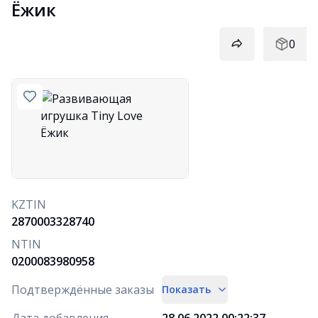
Ёжик
0
KZTIN
2870003328740
NTIN
0200083980958
Подтверждённые заказы
Показать
Дата добавления
28.06.2022 00:22:37