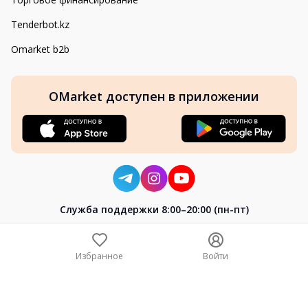
Tenderbot.kz
Omarket b2b
OMarket доступен в приложении
Cлужба поддержки 8:00–20:00 (пн-пт)
8-800-004-02-04
+7 (7172) 64-04-24
Избранное
Войти
help@omarket.kz
Copyright 2024–2026 Omarket.kz — ТОО «Smart Bridge». Все
права защищены. v30