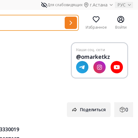
г.Астана
РУС
Для слабовидящих
Избранное
Войти
Наши соц. сети
@omarketkz
0
Поделиться
3330019