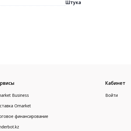
Штука
рвисы
Кабинет
arket Business
Войти
ставка Omarket
рговое финансирование
nderbot.kz