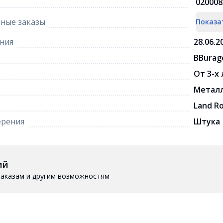
020008
ные заказы
Показа
ния
28.06.2
BBurag
От 3-х
Метал
Land R
ерения
Штука
ий
 заказам и другим возможностям