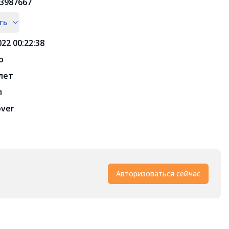
3987667
ть
022 00:22:38
o
 лет
л
over
Авторизоваться сейчас